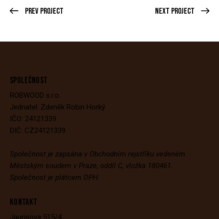
Prev Project
Next Project
SPOLEČNOST
ROBWOOD s.r.o.
Jednatel: Zdeněk Robin Horký
IČO: 24121339
DIČ: CZ24121339
Společnost je zapsána v Obchodním rejstříku vedeném
Městským soudem v Praze, oddíl C, vložka 180461.
Společnost je plátcem DPH.
KONTAKT
Jaurisova 515/4